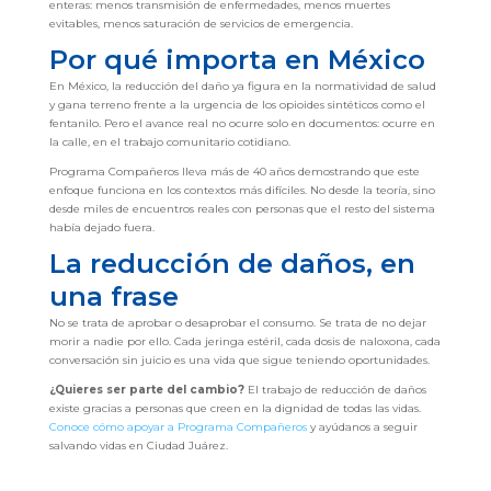
enteras: menos transmisión de enfermedades, menos muertes
evitables, menos saturación de servicios de emergencia.
Por qué importa en México
En México, la reducción del daño ya figura en la normatividad de salud
y gana terreno frente a la urgencia de los opioides sintéticos como el
fentanilo. Pero el avance real no ocurre solo en documentos: ocurre en
la calle, en el trabajo comunitario cotidiano.
Programa Compañeros lleva más de 40 años demostrando que este
enfoque funciona en los contextos más difíciles. No desde la teoría, sino
desde miles de encuentros reales con personas que el resto del sistema
había dejado fuera.
La reducción de daños, en
una frase
No se trata de aprobar o desaprobar el consumo. Se trata de no dejar
morir a nadie por ello. Cada jeringa estéril, cada dosis de naloxona, cada
conversación sin juicio es una vida que sigue teniendo oportunidades.
¿Quieres ser parte del cambio?
El trabajo de reducción de daños
existe gracias a personas que creen en la dignidad de todas las vidas.
Conoce cómo apoyar a Programa Compañeros
y ayúdanos a seguir
salvando vidas en Ciudad Juárez.