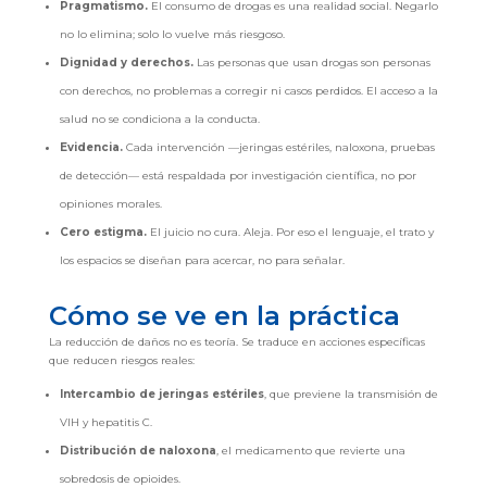
Pragmatismo.
El consumo de drogas es una realidad social. Negarlo
no lo elimina; solo lo vuelve más riesgoso.
Dignidad y derechos.
Las personas que usan drogas son personas
con derechos, no problemas a corregir ni casos perdidos. El acceso a la
salud no se condiciona a la conducta.
Evidencia.
Cada intervención —jeringas estériles, naloxona, pruebas
de detección— está respaldada por investigación científica, no por
opiniones morales.
Cero estigma.
El juicio no cura. Aleja. Por eso el lenguaje, el trato y
los espacios se diseñan para acercar, no para señalar.
Cómo se ve en la práctica
La reducción de daños no es teoría. Se traduce en acciones específicas
que reducen riesgos reales:
Intercambio de jeringas estériles
, que previene la transmisión de
VIH y hepatitis C.
Distribución de naloxona
, el medicamento que revierte una
sobredosis de opioides.