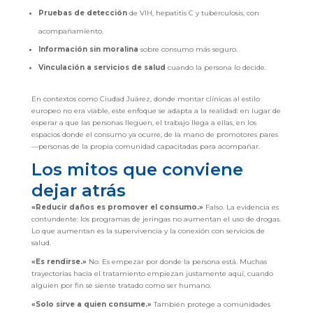
Pruebas de detección
de VIH, hepatitis C y tuberculosis, con
acompañamiento.
Información sin moralina
sobre consumo más seguro.
Vinculación a servicios de salud
cuando la persona lo decide.
En contextos como Ciudad Juárez, donde montar clínicas al estilo
europeo no era viable, este enfoque se adapta a la realidad: en lugar de
esperar a que las personas lleguen, el trabajo llega a ellas, en los
espacios donde el consumo ya ocurre, de la mano de promotores pares
—personas de la propia comunidad capacitadas para acompañar.
Los mitos que conviene
dejar atrás
«Reducir daños es promover el consumo.»
Falso. La evidencia es
contundente: los programas de jeringas no aumentan el uso de drogas.
Lo que aumentan es la supervivencia y la conexión con servicios de
salud.
«Es rendirse.»
No. Es empezar por donde la persona está. Muchas
trayectorias hacia el tratamiento empiezan justamente aquí, cuando
alguien por fin se siente tratado como ser humano.
«Solo sirve a quien consume.»
También protege a comunidades