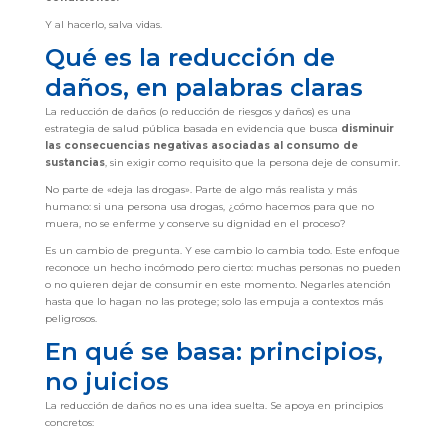
Y al hacerlo, salva vidas.
Qué es la reducción de
daños, en palabras claras
La reducción de daños (o reducción de riesgos y daños) es una
estrategia de salud pública basada en evidencia que busca
disminuir
las consecuencias negativas asociadas al consumo de
sustancias
, sin exigir como requisito que la persona deje de consumir.
No parte de «deja las drogas». Parte de algo más realista y más
humano: si una persona usa drogas, ¿cómo hacemos para que no
muera, no se enferme y conserve su dignidad en el proceso?
Es un cambio de pregunta. Y ese cambio lo cambia todo. Este enfoque
reconoce un hecho incómodo pero cierto: muchas personas no pueden
o no quieren dejar de consumir en este momento. Negarles atención
hasta que lo hagan no las protege; solo las empuja a contextos más
peligrosos.
En qué se basa: principios,
no juicios
La reducción de daños no es una idea suelta. Se apoya en principios
concretos: