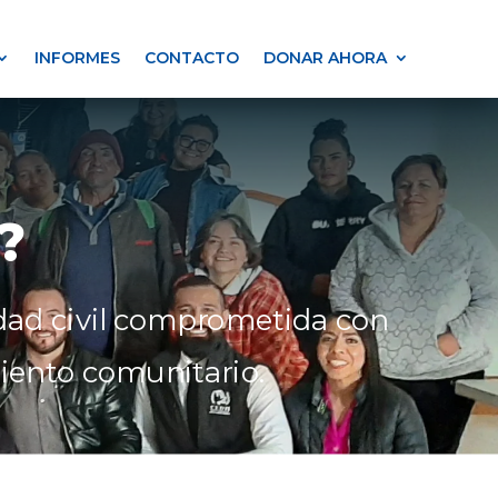
INFORMES
CONTACTO
DONAR AHORA
?
edad civil comprometida con
miento comunitario.