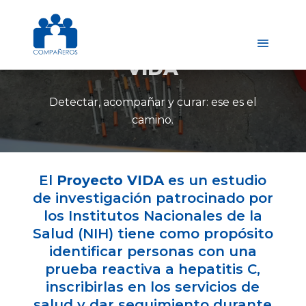
VIDA
Detectar, acompañar y curar: ese es el
camino.
El
Proyecto VIDA
es un estudio
de investigación patrocinado por
los Institutos Nacionales de la
Salud (NIH) tiene como propósito
identificar personas con una
prueba reactiva a hepatitis C,
inscribirlas en los servicios de
salud y dar seguimiento durante