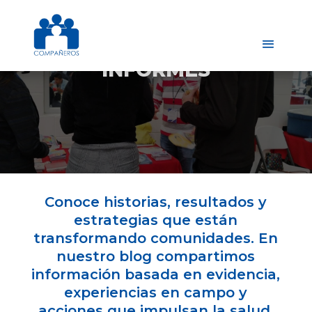
INFORMES
Conoce historias, resultados y
estrategias que están
transformando comunidades. En
nuestro blog compartimos
información basada en evidencia,
experiencias en campo y
acciones que impulsan la salud,