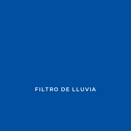
Agua más limpia desde
la primera lluvia
FILTRO DE LLUVIA
Conoce más...