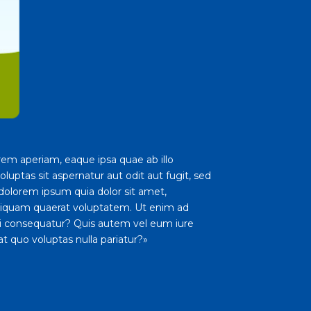
em aperiam, eaque ipsa quae ab illo
uptas sit aspernatur aut odit aut fugit, sed
dolorem ipsum quia dolor sit amet,
aliquam quaerat voluptatem. Ut enim ad
di consequatur? Quis autem vel eum iure
t quo voluptas nulla pariatur?»