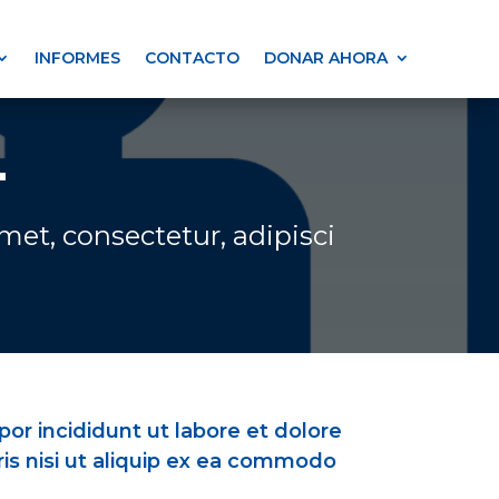
INFORMES
CONTACTO
DONAR AHORA
L
et, consectetur, adipisci
or incididunt ut labore et dolore
is nisi ut aliquip ex ea commodo