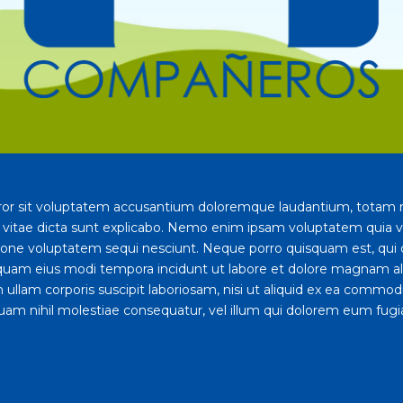
error sit voluptatem accusantium doloremque laudantium, totam r
e vitae dicta sunt explicabo. Nemo enim ipsam voluptatem quia vol
ione voluptatem sequi nesciunt. Neque porro quisquam est, qui 
umquam eius modi tempora incidunt ut labore et dolore magnam 
ullam corporis suscipit laboriosam, nisi ut aliquid ex ea commo
quam nihil molestiae consequatur, vel illum qui dolorem eum fugia