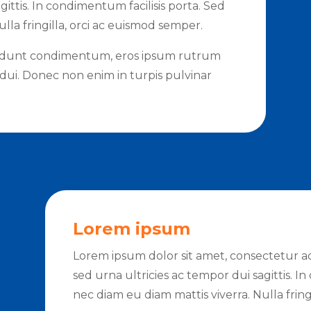
gittis. In condimentum facilisis porta. Sed
lla fringilla, orci ac euismod semper.
cidunt condimentum, eros ipsum rutrum
c dui. Donec non enim in turpis pulvinar
Lorem ipsum
Lorem ipsum dolor sit amet, consectetur ad
sed urna ultricies ac tempor dui sagittis. I
nec diam eu diam mattis viverra. Nulla fring